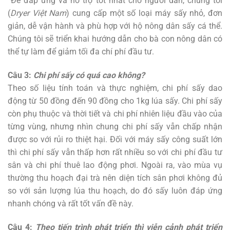
Để đáp ứng và hỗ trợ tốt nhất cho người dân, chúng tôi
(
Dryer Việt Nam
) cung cấp một số loại máy sấy nhỏ, đơn
giản, dễ vận hành và phù hợp với hộ nông dân sấy cá thể.
Chúng tôi sẽ triển khai hướng dẫn cho bà con nông dân có
thể tự làm để giảm tối đa chí phí đầu tư.
Câu 3:
Chi phí sấy có quá cao không?
Theo số liệu tính toán và thực nghiệm, chi phí sấy dao
động từ 50 đồng đến 90 đồng cho 1kg lúa sấy. Chi phí sấy
còn phụ thuộc và thời tiết và chi phí nhiên liệu đầu vào của
từng vùng, nhưng nhìn chung chi phí sấy vẫn chấp nhận
được so với rủi ro thiệt hại. Đối với máy sấy công suất lớn
thì chi phí sấy vẫn thấp hơn rất nhiều so với chi phí đầu tư
sân và chi phí thuê lao động phơi. Ngoài ra, vào mùa vụ
thường thu hoạch đại trà nên diện tích sân phơi không đủ
so với sản lượng lúa thu hoạch, do đó sấy luôn đáp ứng
nhanh chóng và rất tốt vấn đề này.
Câu 4:
Theo tiến trình phát triển thì viễn cảnh phát triển