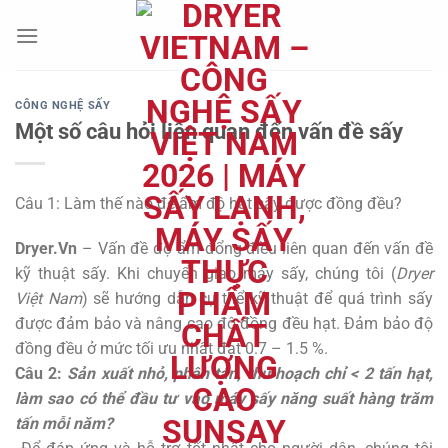
Chuyển
đến
nội
dung
CÔNG NGHỆ SẤY
Một số câu hỏi liên quan đến vấn đề sấy
Câu 1: Làm thế nào để ẩm độ hạt sấy được đồng đều?
Dryer.Vn
– Vấn đề độ ẩm đổng điều liên quan đến vấn đề
kỹ thuật sấy. Khi chuyển giao máy sấy, chúng tôi (
Dryer
Việt Nam
) sẽ hướng dẫn cụ thể kỹ thuật để quá trình sấy
được đảm bảo và nâng cao độ đồng đều hạt. Đảm bảo độ
đồng đều ở mức tối ưu nhất đạt 0.7 – 1.5 %.
Câu 2:
Sản xuất nhỏ, phân tán, thu hoạch chỉ < 2 tấn hạt,
làm sao có thể đầu tư vào máy sấy năng suất hàng trăm
tấn mỗi năm?