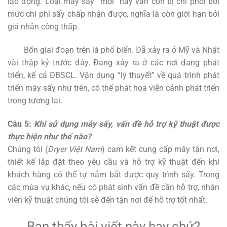
lao động. Loại máy sấy “mới” này vẫn còn bị chi phối bởi
mức chi phí sấy chấp nhận được, nghĩa là còn giới hạn bởi
giá nhân công thấp.
Bốn giai đoạn trên là phổ biến. Đã xảy ra ở Mỹ và Nhật
vài thập kỷ trước đây. Đang xảy ra ở các nơi đang phát
triển, kể cả ĐBSCL. Vận dụng “lý thuyết” về quá trình phát
triển máy sấy như trên, có thể phát họa viễn cảnh phát triển
trong tương lai.
Câu 5:
Khi sử dụng máy sấy, vấn đề hỗ trợ kỹ thuật được
thực hiện như thế nào?
Chúng tôi (
Dryer Việt Nam
) cam kết cung cấp máy tận nơi,
thiết kế lắp đặt theo yêu cầu và hỗ trợ kỹ thuật đến khi
khách hàng có thể tự nắm bắt được quy trình sấy. Trong
các mùa vụ khác, nếu có phát sinh vấn đề cần hỗ trợ, nhân
viên kỹ thuật chúng tôi sẽ đến tận nơi để hỗ trợ tốt nhất.
Bạn thấy bài viết này hay chứ?