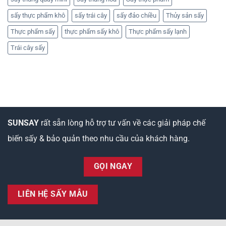
sấy thực phẩm khô
sấy trái cây
sấy đảo chiều
Thủy sản sấy
Thực phẩm sấy
thực phẩm sấy khô
Thực phẩm sấy lạnh
Trái cây sấy
SUNSAY
rất sẵn lòng hỗ trợ tư vấn về các giải pháp chế
biến sấy & bảo quản theo nhu cầu của khách hàng.
GỌI NGAY
LIÊN HỆ SẤY MẪU