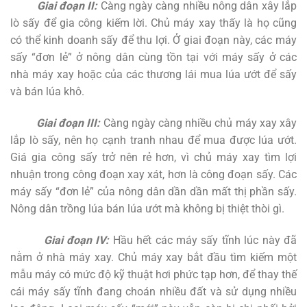
Giai đoạn II:
Càng ngày càng nhiều nông dân xây lắp
lò sấy để gia công kiếm lời. Chủ máy xay thấy là họ cũng
có thể kinh doanh sấy để thu lợi. Ở giai đoạn này, các máy
sấy “đơn lẻ” ở nông dân cùng tồn tại với máy sấy ở các
nhà máy xay hoặc của các thương lái mua lúa ướt để sấy
và bán lúa khô.
Giai đoạn III:
Càng ngày càng nhiều chủ máy xay xây
lắp lò sấy, nên họ cạnh tranh nhau để mua được lúa ướt.
Giá gia công sấy trở nên rẻ hơn, vì chủ máy xay tìm lợi
nhuận trong công đoạn xay xát, hơn là công đoạn sấy. Các
máy sấy “đơn lẻ” của nông dân dần dần mất thị phần sấy.
Nông dân trồng lúa bán lúa ướt mà không bị thiệt thòi gì.
Giai đoạn IV:
Hầu hết các máy sấy tĩnh lúc này đã
nằm ở nhà máy xay. Chủ máy xay bắt đầu tìm kiếm một
mẫu máy có mức độ kỹ thuật hơi phức tạp hơn, để thay thế
cái máy sấy tĩnh đang choán nhiều đất và sử dụng nhiều