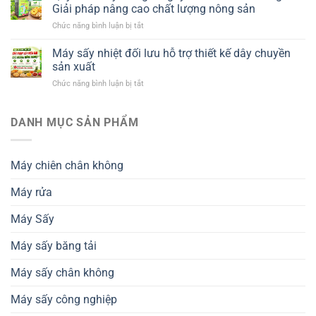
phù
Giải pháp nâng cao chất lượng nông sản
hợp
ở
Chức năng bình luận bị tắt
với
Quy
ngành
trình
Máy sấy nhiệt đối lưu hỗ trợ thiết kế dây chuyền
chế
sấy
biến
sản xuất
khô
nông
ở
Chức năng bình luận bị tắt
giữ
sản
Máy
nguyên
xuất
sấy
chất
khẩu
nhiệt
DANH MỤC SẢN PHẨM
dinh
và
đối
dưỡng
tiêu
lưu
–
chuẩn
hỗ
Giải
thành
Máy chiên chân không
trợ
pháp
phẩm
thiết
nâng
Máy rửa
kế
cao
dây
chất
chuyền
Máy Sấy
lượng
sản
nông
xuất
sản
Máy sấy băng tải
Máy sấy chân không
Máy sấy công nghiệp