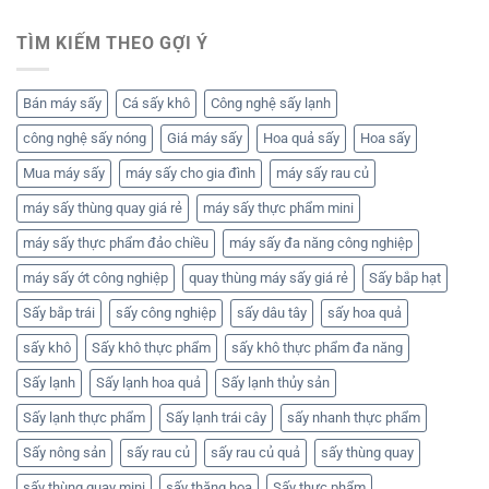
TÌM KIẾM THEO GỢI Ý
Bán máy sấy
Cá sấy khô
Công nghệ sấy lạnh
công nghệ sấy nóng
Giá máy sấy
Hoa quả sấy
Hoa sấy
Mua máy sấy
máy sấy cho gia đình
máy sấy rau củ
máy sấy thùng quay giá rẻ
máy sấy thực phẩm mini
máy sấy thực phẩm đảo chiều
máy sấy đa năng công nghiệp
máy sấy ớt công nghiệp
quay thùng máy sấy giá rẻ
Sấy bắp hạt
Sấy bắp trái
sấy công nghiệp
sấy dâu tây
sấy hoa quả
sấy khô
Sấy khô thực phẩm
sấy khô thực phẩm đa năng
Sấy lạnh
Sấy lạnh hoa quả
Sấy lạnh thủy sản
Sấy lạnh thực phẩm
Sấy lạnh trái cây
sấy nhanh thực phẩm
Sấy nông sản
sấy rau củ
sấy rau củ quả
sấy thùng quay
sấy thùng quay mini
sấy thăng hoa
Sấy thực phẩm