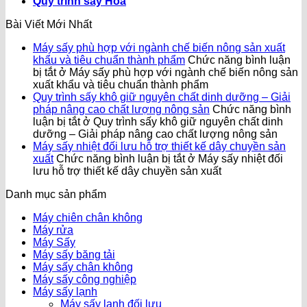
Quy trình sấy Hoa
Bài Viết Mới Nhất
Máy sấy phù hợp với ngành chế biến nông sản xuất
khẩu và tiêu chuẩn thành phẩm
Chức năng bình luận
bị tắt
ở Máy sấy phù hợp với ngành chế biến nông sản
xuất khẩu và tiêu chuẩn thành phẩm
Quy trình sấy khô giữ nguyên chất dinh dưỡng – Giải
pháp nâng cao chất lượng nông sản
Chức năng bình
luận bị tắt
ở Quy trình sấy khô giữ nguyên chất dinh
dưỡng – Giải pháp nâng cao chất lượng nông sản
Máy sấy nhiệt đối lưu hỗ trợ thiết kế dây chuyền sản
xuất
Chức năng bình luận bị tắt
ở Máy sấy nhiệt đối
lưu hỗ trợ thiết kế dây chuyền sản xuất
Danh mục sản phẩm
Máy chiên chân không
Máy rửa
Máy Sấy
Máy sấy băng tải
Máy sấy chân không
Máy sấy công nghiệp
Máy sấy lạnh
Máy sấy lạnh đối lưu