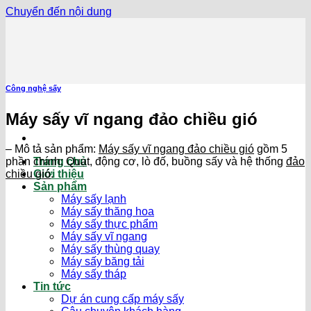
Chuyển đến nội dung
Công nghệ sấy
Máy sấy vĩ ngang đảo chiều gió
– Mô tả sản phẩm:
Máy sấy vĩ ngang đảo chiều gió
gồm 5
phần chính: Quạt, động cơ, lò đố, buồng sấy và hệ thống
đảo
Trang chủ
chiều gió
.
Giới thiệu
Sản phẩm
Máy sấy lạnh
Máy sấy thăng hoa
Máy sấy thực phẩm
Máy sấy vĩ ngang
Máy sấy thùng quay
Máy sấy băng tải
Máy sấy tháp
Tin tức
Dự án cung cấp máy sấy