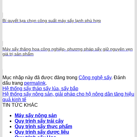
Bí quyết lựa chọn công suất máy sấy lạnh phù hợp
Máy sấy thăng hoa công nghiệp- phương pháp sấy giữ nguyên vẹn
giá trị sản phẩm
Mục nhập này đã được đăng trong
Công nghệ sấy
. Đánh
dấu trang
permalink
.
Hệ thống sấy tháp sấy lúa, sấy bắp
Hệ thống sấy nông sản, giải pháp cho hộ nông dân tăng hiệu
quả kinh tế
TIN TỨC KHÁC
Máy sấy nông sản
Quy trình sấy trái cây
Quy trình sấy thực phẩm
Quy trình sấy dược liệu