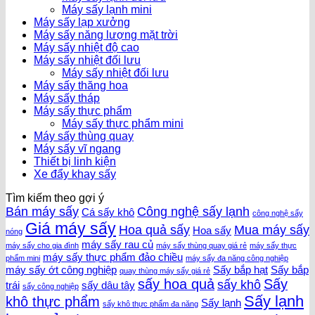
Máy sấy lạnh mini
Máy sấy lạp xưởng
Máy sấy năng lượng mặt trời
Máy sấy nhiệt độ cao
Máy sấy nhiệt đối lưu
Máy sấy nhiệt đối lưu
Máy sấy thăng hoa
Máy sấy tháp
Máy sấy thực phẩm
Máy sấy thực phẩm mini
Máy sấy thùng quay
Máy sấy vĩ ngang
Thiết bị linh kiện
Xe đẩy khay sấy
Tìm kiếm theo gợi ý
Bán máy sấy
Công nghệ sấy lạnh
Cá sấy khô
công nghệ sấy
Giá máy sấy
Hoa quả sấy
Mua máy sấy
Hoa sấy
nóng
máy sấy rau củ
máy sấy cho gia đình
máy sấy thùng quay giá rẻ
máy sấy thực
máy sấy thực phẩm đảo chiều
phẩm mini
máy sấy đa năng công nghiệp
máy sấy ớt công nghiệp
Sấy bắp hạt
Sấy bắp
quay thùng máy sấy giá rẻ
sấy hoa quả
Sấy
sấy khô
trái
sấy dâu tây
sấy công nghiệp
Sấy lạnh
khô thực phẩm
Sấy lạnh
sấy khô thực phẩm đa năng