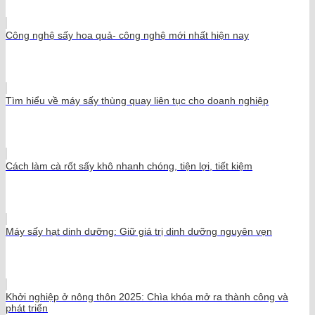
Công nghệ sấy hoa quả- công nghệ mới nhất hiện nay
Tìm hiểu về máy sấy thùng quay liên tục cho doanh nghiệp
Cách làm cà rốt sấy khô nhanh chóng, tiện lợi, tiết kiệm
Máy sấy hạt dinh dưỡng: Giữ giá trị dinh dưỡng nguyên vẹn
Khởi nghiệp ở nông thôn 2025: Chìa khóa mở ra thành công và
phát triển