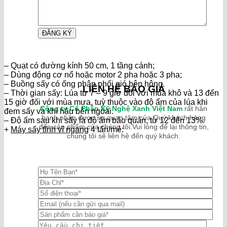
– Quạt có đường kính 50 cm, 1 tầng cánh;
– Dùng động cơ nổ hoặc motor 2 pha hoặc 3 pha;
– Buồng sấy có ống phân phối gió bên hông.
LIÊN HỆ BÁO GIÁ
– Thời gian sấy: Lúa từ 7 – 9 giờ đối với mùa khô và 13 đến
15 giờ đối với mùa mưa, tuỳ thuộc vào độ ẩm của lúa khi
Công ty Cổ Phần Kỹ Nghệ Xanh Việt Nam
rất hân
đem sấy và khí hậu bên ngoài.
hạnh nhận được sự quan tâm của Quý khách hàng
– Độ ẩm sau khi sấy là độ ẩm bảo quản, từ 12 đến 13%.
đến sản phẩm của chúng tôi.Vui lòng để lại thông tin,
+
Máy sấy tĩnh vĩ ngang
4 tấn/mẻ:
chúng tôi sẽ liên hệ đến quý khách.