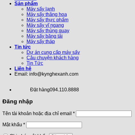
Sản phẩm
Máy sấy lạnh
Máy sấy thăng hoa
Máy sấy thực phẩm
Máy sấy vĩ ngang
Máy sấy thùng quay
Máy sấy băng tải
Máy sấy tháp
Tin tức
Dự án cung cấp máy sấy
Câu chuyện khách hàng
Tin Tức
Liên hệ
Email: info@kynghexanh.com
Đặt hàng
094.110.8888
Đăng nhập
Tên tài khoản hoặc địa chỉ email
*
Mật khẩu
*