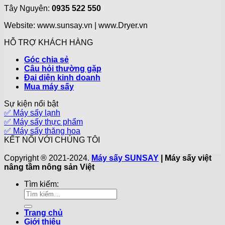
Tây Nguyên:
0935 522 550
Website: www.sunsay.vn | www.Dryer.vn
HỖ TRỢ KHÁCH HÀNG
Góc chia sẻ
Câu hỏi thường gặp
Đại diện kinh doanh
Mua máy sấy
Sự kiện nổi bật
✅ Máy sấy lạnh
✅ Máy sấy thực phẩm
✅ Máy sấy thăng hoa
KẾT NỐI VỚI CHÚNG TÔI
Copyright ® 2021-2024.
Máy sấy SUNSAY
| Máy sấy việt
nâng tầm nông sản Việt
Tìm kiếm:
Trang chủ
Giới thiệu