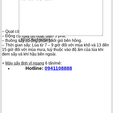
– Quạt có đường kính 75 cm;
– Động cơ máy nổ hoặc điện 3 pha;
– Buồng sấy có ống phân phối gió bên hông.
– Thời gian sấy: Lúa từ 7 – 9 giờ đối với mùa khô và 13 đến
15 giờ đối với mùa mưa, tuỳ thuộc vào độ ẩm của lúa khi
đem sấy và khí hậu bên ngoài.
+
Máy sấy tĩnh vĩ ngang
6 tấn/mẻ:
Hotline:
0941108888