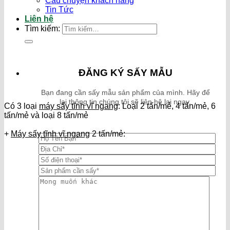
Câu chuyện khách hàng
Tin Tức
Liên hệ
Tìm kiếm:
ĐĂNG KÝ SẤY MẪU
Bạn đang cần sấy mẫu sản phẩm của mình. Hãy để
lại thông tin chúng tôi sẽ liên hệ lại ngay.
Có 3 loại
máy sấy tĩnh vĩ ngang
: Loại 2 tấn/mẻ, 4 tấn/mẻ, 6
tấn/mẻ và loại 8 tấn/mẻ
+
Máy sấy tĩnh vĩ ngang
2 tấn/mẻ: