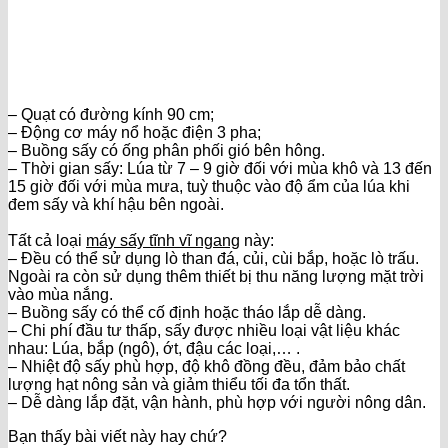
– Quạt có đường kính 90 cm;
– Động cơ máy nổ hoặc điện 3 pha;
– Buồng sấy có ống phân phối gió bên hông.
– Thời gian sấy: Lúa từ 7 – 9 giờ đối với mùa khô và 13 đến
15 giờ đối với mùa mưa, tuỳ thuộc vào độ ẩm của lúa khi
đem sấy và khí hậu bên ngoài.
Tất cả loại
máy sấy tĩnh vĩ ngang
này:
– Đều có thể sử dụng lò than đá, củi, cùi bắp, hoặc lò trấu.
Ngoài ra còn sử dụng thêm thiết bị thu năng lượng mặt trời
vào mùa nắng.
– Buồng sấy có thể cố định hoặc tháo lắp dễ dàng.
– Chi phí đầu tư thấp, sấy được nhiều loại vật liệu khác
nhau: Lúa, bắp (ngô), ớt, đậu các loại,… .
– Nhiệt độ sấy phù hợp, độ khô đồng đều, đảm bảo chất
lượng hạt nông sản và giảm thiểu tối đa tổn thất.
– Dễ dàng lắp đặt, vận hành, phù hợp với người nông dân.
Bạn thấy bài viết này hay chứ?