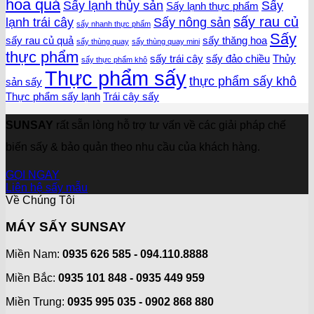
hoa quả
Sấy lạnh thủy sản
Sấy
Sấy lạnh thực phẩm
sấy rau củ
lạnh trái cây
Sấy nông sản
sấy nhanh thực phẩm
Sấy
sấy rau củ quả
sấy thăng hoa
sấy thùng quay
sấy thùng quay mini
thực phẩm
sấy trái cây
sấy đảo chiều
Thủy
sấy thực phẩm khô
Thực phẩm sấy
thực phẩm sấy khô
sản sấy
Thực phẩm sấy lạnh
Trái cây sấy
SUNSAY
rất sẵn lòng hỗ trợ tư vấn về các giải pháp chế
biến sấy & bảo quản theo nhu cầu của khách hàng.
GỌI NGAY
Liên hệ sấy mẫu
Về Chúng Tôi
MÁY SẤY SUNSAY
Miền Nam:
0935 626 585 - 094.110.8888
Miền Bắc:
0935 101 848 - 0935 449 959
Miền Trung:
0935 995 035 - 0902 868 880