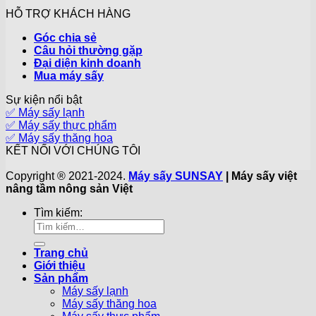
HỖ TRỢ KHÁCH HÀNG
Góc chia sẻ
Câu hỏi thường gặp
Đại diện kinh doanh
Mua máy sấy
Sự kiện nổi bật
✅ Máy sấy lạnh
✅ Máy sấy thực phẩm
✅ Máy sấy thăng hoa
KẾT NỐI VỚI CHÚNG TÔI
Copyright ® 2021-2024.
Máy sấy SUNSAY
| Máy sấy việt
nâng tầm nông sản Việt
Tìm kiếm:
Trang chủ
Giới thiệu
Sản phẩm
Máy sấy lạnh
Máy sấy thăng hoa