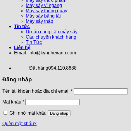
Máy sấy thực phẩm
Máy sấy vĩ ngang
Máy sấy thùng quay
Máy sấy băng tải
Máy sấy tháp
Tin tức
Dự án cung cấp máy sấy
Câu chuyện khách hàng
Tin Tức
Liên hệ
Email: info@kynghexanh.com
Đặt hàng
094.110.8888
Đăng nhập
Tên tài khoản hoặc địa chỉ email
*
Mật khẩu
*
Ghi nhớ mật khẩu
Đăng nhập
Quên mật khẩu?