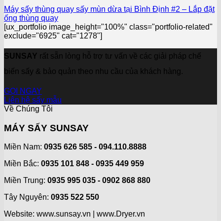
Máy sấy thùng quay sấy mùn dừa tại Bình Định #2 – Lắp đặt
ống thùng quay
[ux_portfolio image_height="100%" class="portfolio-related"
exclude="6925" cat="1278"]
SUNSAY
rất sẵn lòng hỗ trợ tư vấn về các giải pháp chế
biến sấy & bảo quản theo nhu cầu của khách hàng.
GỌI NGAY
Liên hệ sấy mẫu
Về Chúng Tôi
MÁY SẤY SUNSAY
Miền Nam:
0935 626 585 - 094.110.8888
Miền Bắc:
0935 101 848 - 0935 449 959
Miền Trung:
0935 995 035 - 0902 868 880
Tây Nguyên:
0935 522 550
Website: www.sunsay.vn | www.Dryer.vn