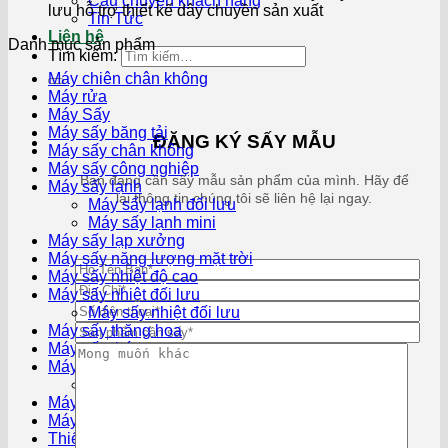
Câu chuyện khách hàng
lưu hỗ trợ thiết kế dây chuyền sản xuất
Tin Tức
Liên hệ
Danh mục sản phẩm
Tìm kiếm:
Máy chiên chân không
Máy rửa
Máy Sấy
Máy sấy băng tải
ĐĂNG KÝ SẤY MẪU
Máy sấy chân không
Máy sấy công nghiệp
Bạn đang cần sấy mẫu sản phẩm của mình. Hãy để
Máy sấy lạnh
lại thông tin chúng tôi sẽ liên hệ lại ngay.
Máy sấy lạnh đối lưu
Máy sấy lạnh mini
Máy sấy lạp xưởng
Máy sấy năng lượng mặt trời
Máy sấy nhiệt độ cao
Máy sấy nhiệt đối lưu
Máy sấy nhiệt đối lưu
Máy sấy thăng hoa
Máy sấy tháp
Máy sấy thực phẩm
Máy sấy thực phẩm mini
Máy sấy thùng quay
Máy sấy vĩ ngang
Thiết bị linh kiện