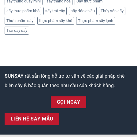
sấy thùng quay mini
sấy thăng hoa
Sấy thực phẩm
sấy thực phẩm khô
sấy trái cây
sấy đảo chiều
Thủy sản sấy
Thực phẩm sấy
thực phẩm sấy khô
Thực phẩm sấy lạnh
Trái cây sấy
SUNSAY
rất sẵn lòng hỗ trợ tư vấn về các giải pháp chế
biến sấy & bảo quản theo nhu cầu của khách hàng.
GỌI NGAY
LIÊN HỆ SẤY MẪU