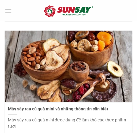
Chuyển
đến
nội
dung
Máy sấy rau củ quả mini và những thông tin cần biết
Máy sấy rau củ quả mini được dùng để làm khô các thực phẩm
tươi