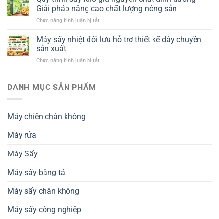
phù
Giải pháp nâng cao chất lượng nông sản
hợp
ở
Chức năng bình luận bị tắt
với
Quy
ngành
trình
Máy sấy nhiệt đối lưu hỗ trợ thiết kế dây chuyền
chế
sấy
biến
sản xuất
khô
nông
ở
Chức năng bình luận bị tắt
giữ
sản
Máy
nguyên
xuất
sấy
chất
khẩu
nhiệt
DANH MỤC SẢN PHẨM
dinh
và
đối
dưỡng
tiêu
lưu
–
chuẩn
hỗ
Giải
thành
Máy chiên chân không
trợ
pháp
phẩm
thiết
nâng
Máy rửa
kế
cao
dây
chất
chuyền
Máy Sấy
lượng
sản
nông
xuất
sản
Máy sấy băng tải
Máy sấy chân không
Máy sấy công nghiệp