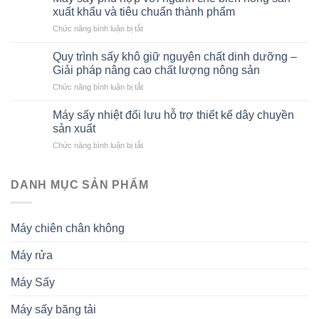
xuất khẩu và tiêu chuẩn thành phẩm
ở
Chức năng bình luận bị tắt
Máy
sấy
Quy trình sấy khô giữ nguyên chất dinh dưỡng –
phù
Giải pháp nâng cao chất lượng nông sản
hợp
ở
Chức năng bình luận bị tắt
với
Quy
ngành
trình
chế
Máy sấy nhiệt đối lưu hỗ trợ thiết kế dây chuyền
sấy
biến
sản xuất
khô
nông
ở
Chức năng bình luận bị tắt
giữ
sản
Máy
nguyên
xuất
sấy
chất
khẩu
nhiệt
DANH MỤC SẢN PHẨM
dinh
và
đối
dưỡng
tiêu
lưu
–
chuẩn
hỗ
Giải
thành
Máy chiên chân không
trợ
pháp
phẩm
thiết
nâng
Máy rửa
kế
cao
dây
chất
chuyền
lượng
Máy Sấy
sản
nông
xuất
sản
Máy sấy băng tải