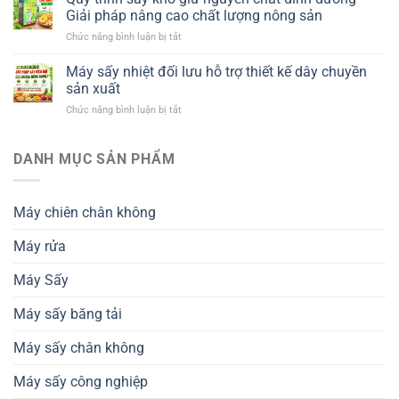
phù
Giải pháp nâng cao chất lượng nông sản
hợp
ở
Chức năng bình luận bị tắt
với
Quy
ngành
trình
Máy sấy nhiệt đối lưu hỗ trợ thiết kế dây chuyền
chế
sấy
biến
sản xuất
khô
nông
ở
Chức năng bình luận bị tắt
giữ
sản
Máy
nguyên
xuất
sấy
chất
khẩu
nhiệt
DANH MỤC SẢN PHẨM
dinh
và
đối
dưỡng
tiêu
lưu
–
chuẩn
hỗ
Giải
thành
Máy chiên chân không
trợ
pháp
phẩm
thiết
nâng
Máy rửa
kế
cao
dây
chất
chuyền
Máy Sấy
lượng
sản
nông
xuất
sản
Máy sấy băng tải
Máy sấy chân không
Máy sấy công nghiệp