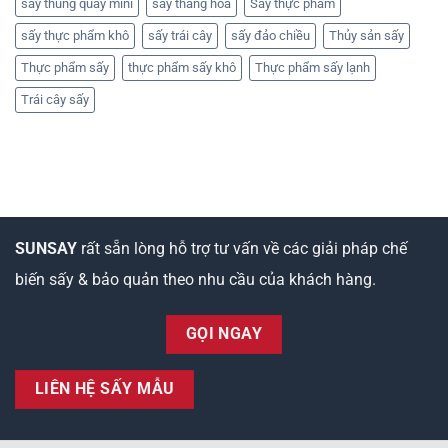
sấy thùng quay mini
sấy thăng hoa
Sấy thực phẩm
sấy thực phẩm khô
sấy trái cây
sấy đảo chiều
Thủy sản sấy
Thực phẩm sấy
thực phẩm sấy khô
Thực phẩm sấy lạnh
Trái cây sấy
SUNSAY
rất sẵn lòng hỗ trợ tư vấn về các giải pháp chế
biến sấy & bảo quản theo nhu cầu của khách hàng.
GỌI NGAY
LIÊN HỆ SẤY MẪU